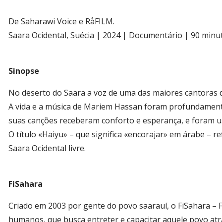
De Saharawi Voice e RåFILM.
Saara Ocidental, Suécia | 2024 | Documentário | 90 minu
Sinopse
No deserto do Saara a voz de uma das maiores cantoras d
A vida e a música de Mariem Hassan foram profundamente a
suas canções receberam conforto e esperança, e foram us
O título «Haiyu» – que significa «encorajar» em árabe – 
Saara Ocidental livre.
FiSahara
Criado em 2003 por gente do povo saarauí, o FiSahara – Fe
humanos, que busca entreter e capacitar aquele povo at