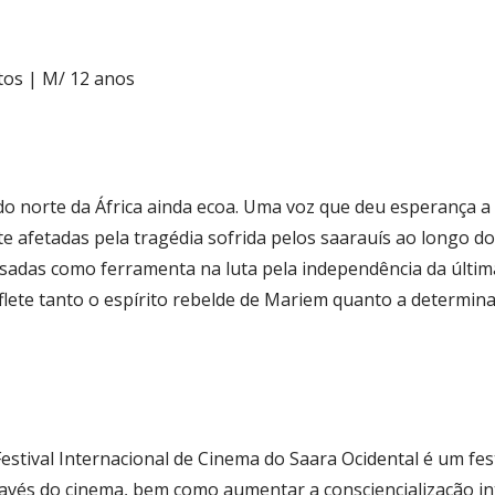
tos | M/ 12 anos
o norte da África ainda ecoa. Uma voz que deu esperança a
fetadas pela tragédia sofrida pelos saarauís ao longo do p
adas como ferramenta na luta pela independência da última c
reflete tanto o espírito rebelde de Mariem quanto a determi
stival Internacional de Cinema do Saara Ocidental é um festi
ravés do cinema, bem como aumentar a consciencialização i