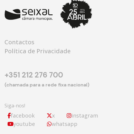
Contactos
Política de Privacidade
+351 212 276 700
(chamada para a rede fixa nacional)
Siga-nos!
facebook
x
instagram
youtube
whatsapp