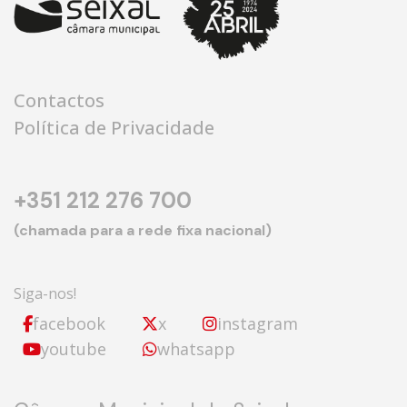
Contactos
Política de Privacidade
+351 212 276 700
(chamada para a rede fixa nacional)
Siga-nos!
facebook
x
instagram
youtube
whatsapp