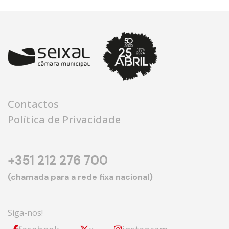
Contactos
Política de Privacidade
+351 212 276 700
(chamada para a rede fixa nacional)
Siga-nos!