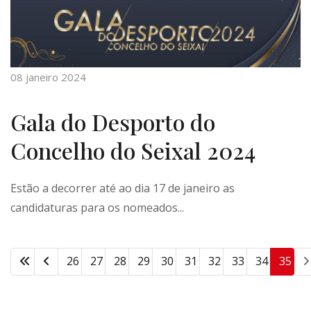
08 janeiro 2024
Gala do Desporto do
Concelho do Seixal 2024
Estão a decorrer até ao dia 17 de janeiro as
candidaturas para os nomeados...
26
27
28
29
30
31
32
33
34
35