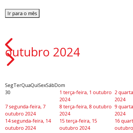
Ir para o mês
outubro 2024
Seg
Ter
Qua
Qui
Sex
Sáb
Dom
30
1
terça-feira, 1 outubro
2
quarta
2024
2024
7
segunda-feira, 7
8
terça-feira, 8 outubro
9
quarta
outubro 2024
2024
2024
14
segunda-feira, 14
15
terça-feira, 15
16
quart
outubro 2024
outubro 2024
outubro