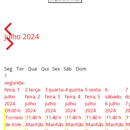
julho 2024
Seg
Ter
Qua
Qui
Sex
Sáb
Dom
1
segunda-
feira, 1
2
terça-
3
quarta-
4
quinta-
5
sexta-
6
7
julho
feira, 2
feira, 3
feira, 4
feira, 5
sábado,
d
2024
julho
julho
julho
julho
6 julho
7 
09.00 h
2024
2024
2024
2024
2024
2
Torneio
11.40 h
11.40 h
11.40 h
11.40 h
11.40 h
1
de Vole ...
Manhãs
Manhãs
Manhãs
Manhãs
Manhãs
M