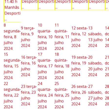
Desporti
Desporti
Desporti
Desporti
Desporti
D
11.40 h
...
...
...
...
...
...
Manhãs
Desporti
...
8
10
11
9
terça-
12
sexta-
13
1
segunda-
quarta-
quinta-
feira, 9
feira, 12
sábado,
d
feira, 8
feira, 10
feira, 11
julho
julho
13 julho
14
julho
julho
julho
2024
2024
2024
2
2024
2024
2024
15
17
18
16
terça-
19
sexta-
20
2
segunda-
quarta-
quinta-
feira, 16
feira, 19
sábado,
d
feira, 15
feira, 17
feira, 18
julho
julho
20 julho
21
julho
julho
julho
2024
2024
2024
2
2024
2024
2024
22
24
25
23
terça-
26
sexta-
27
2
segunda-
quarta-
quinta-
feira, 23
feira, 26
sábado,
d
feira, 22
feira, 24
feira, 25
julho
julho
27 julho
28
julho
julho
julho
2024
2024
2024
2
2024
2024
2024