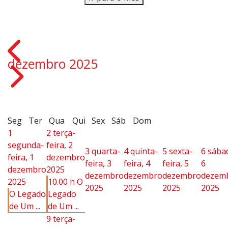
dezembro 2025
Seg
Ter
Qua
Qui
Sex
Sáb
Dom
1
2
terça-
segunda-
feira, 2
3
quarta-
4
quinta-
5
sexta-
6
sába
feira, 1
dezembro
feira, 3
feira, 4
feira, 5
6
dezembro
2025
dezembro
dezembro
dezembro
dezem
2025
10.00 h O
2025
2025
2025
2025
O Legado
Legado
de Um ...
de Um ...
9
terça-