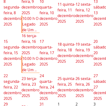
8
feira, 9
10
13
11
quinta-
12
sexta-
segunda-
dezembro
quarta-
sábado
feira, 11
feira, 12
feira, 8
2025
feira, 10
13
dezembro
dezembro
dezembro
10.00 h O
dezembro
dezem
2025
2025
2025
Legado
2025
2025
de Um ...
16
terça-
15
feira, 16
17
20
18
quinta-
19
sexta-
segunda-
dezembro
quarta-
sábado
feira, 18
feira, 19
feira, 15
2025
feira, 17
20
dezembro
dezembro
dezembro
10.00 h O
dezembro
dezem
2025
2025
2025
Legado
2025
2025
de Um ...
22
24
27
23
terça-
25
quinta-
26
sexta-
segunda-
quarta-
sábado
feira, 23
feira, 25
feira, 26
feira, 22
feira, 24
27
dezembro
dezembro
dezembro
dezembro
dezembro
dezem
2025
2025
2025
2025
2025
2025
29
31
1
2
3