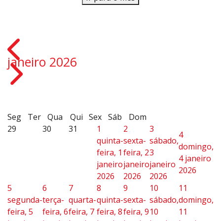
janeiro 2026
Seg
Ter
Qua
Qui
Sex
Sáb
Dom
29
30
31
1
2
3
4
quinta-
sexta-
sábado,
domingo,
feira, 1
feira, 2
3
4 janeiro
janeiro
janeiro
janeiro
2026
2026
2026
2026
5
6
7
8
9
10
11
segunda-
terça-
quarta-
quinta-
sexta-
sábado,
domingo,
feira, 5
feira, 6
feira, 7
feira, 8
feira, 9
10
11