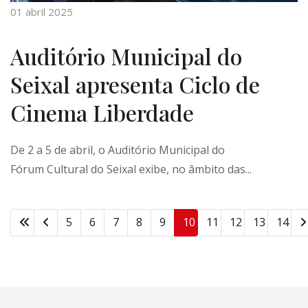
01 abril 2025
Auditório Municipal do
Seixal apresenta Ciclo de
Cinema Liberdade
De 2 a 5 de abril, o Auditório Municipal do
Fórum Cultural do Seixal exibe, no âmbito das...
5
6
7
8
9
10
11
12
13
14