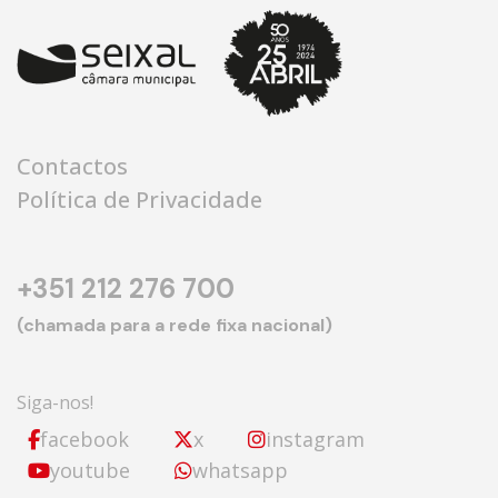
Contactos
Política de Privacidade
+351 212 276 700
(chamada para a rede fixa nacional)
Siga-nos!
facebook
x
instagram
youtube
whatsapp